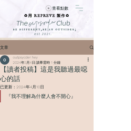
查看點數
♻️用 REPREVE 製作♻️
文章
outpsycder hey
2024年3月4日
讀畢需時 1 分鐘
【讀者投稿】這是我聽過最噁
心的話
已更新：
2024年4月10日
『我不理解為什麼人會不開心』