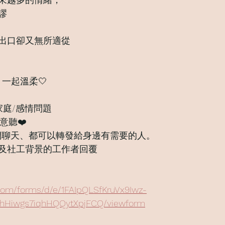
謬
出口卻又無所適從
 一起溫柔🤍
家庭/感情問題
意聽❤️
們聊天、都可以轉發給身邊有需要的人。
及社工背景的工作者回覆
.com/forms/d/e/1FAIpQLSfKruVx9Iwz-
hHiwgs7iqhHQQytXpjFCQ/viewform