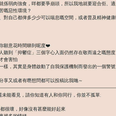
就係弱肉強食，咩都要爭崩頭，所以我地就要迎合佢、適
苦嘅惡性環境？
、對自己都俾多少少可以喘息嘅空間，或者普及精神健康
你願意花時間睇到呢度❤️
人聽到「抑鬱症」三個字心入面仍然存在敬而遠之嘅態度
才會害怕
一樣，其實是身體啟動了自我保護機制而發出的一個警號
分享又或者有嘢想問都可以投稿比我哋～
你還未能看見，請你知道有人和你同行，你並不孤單;
21 一切都很壞，好像沒有甚麼能好起來
來越多的情緒，