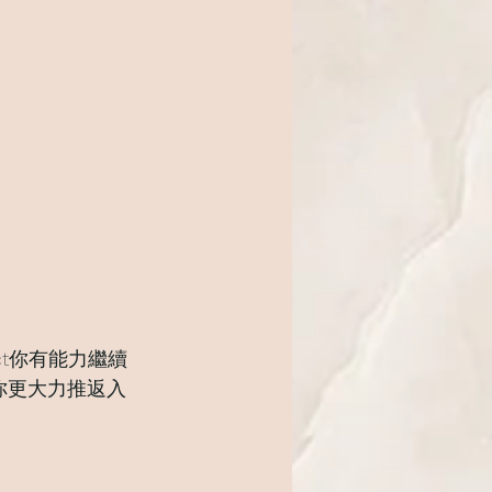
ct你有能力繼續
你更大力推返入