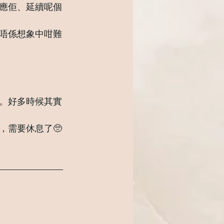
應佢、延續呢個
唔係想象中咁難
。好多時候其實
，需要休息了🥺