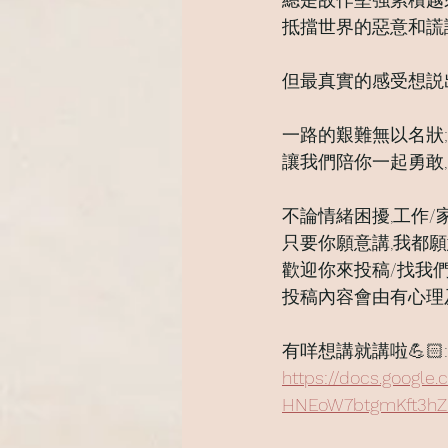
抵擋世界的惡意和謊
但最真實的感受想説
一路的艱難無以名狀;
讓我們陪你一起勇敢,
不論情緒困擾,工作/
只要你願意講,我都願
歡迎你來投稿/找我
投稿內容會由有心理
有咩想講就講啦💪🏻:
https://docs.google
HNEoW7btgmKft3hZ