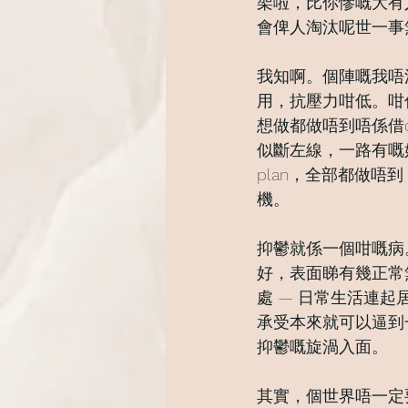
架啦，比你慘嘅大有人
會俾人淘汰呢世一事無成
我知啊。個陣嘅我唔
用，抗壓力咁低。咁
想做都做唔到唔係借
似斷左線，一路有嘅好am
plan，全部都做
機。
抑鬱就係一個咁嘅病
好，表面睇有幾正常
處 — 日常生活連起
承受本來就可以逼到一
抑鬱嘅旋渦入面。
其實，個世界唔一定