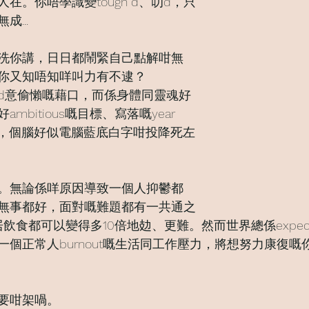
在。你唔學識變tough d、叻d，只
...
洗你講，日日都鬧緊自己點解咁無
你又知唔知咩叫力有不逮？
d意偷懶嘅藉口，而係身體同靈魂好
bitious嘅目標、寫落嘅year 
唔到，個腦好似電腦藍底白字咁投降死左
。無論係咩原因導致一個人抑鬱都
無事都好，面對嘅難題都有一共通之
居飲食都可以變得多10倍地攰、更難。然而世界總係expe
個正常人burnout嘅生活同工作壓力，將想努力康復嘅
要咁架喎。