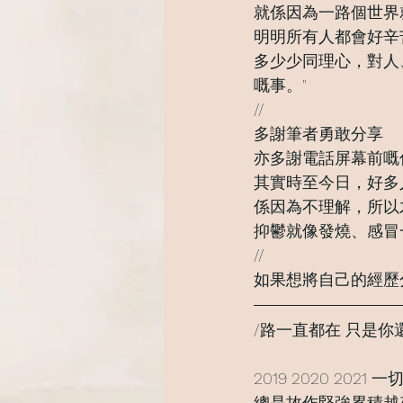
就係因為一路個世界
明明所有人都會好辛
多少少同理心，對人
嘅事。"
//
多謝筆者勇敢分享
亦多謝電話屏幕前嘅
其實時至今日，好多
係因為不理解，所以
抑鬱就像發燒、感冒
//
如果想將自己的經歷
/路一直都在 只是
2019 2020 20
總是故作堅強累積越