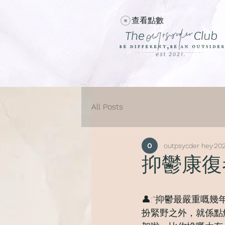
查看點數
All Posts
outpsycder hey
20
抑鬱康復
👤:"抑鬱最嚴重嘅幾年聽
扮緊野之外，就係點