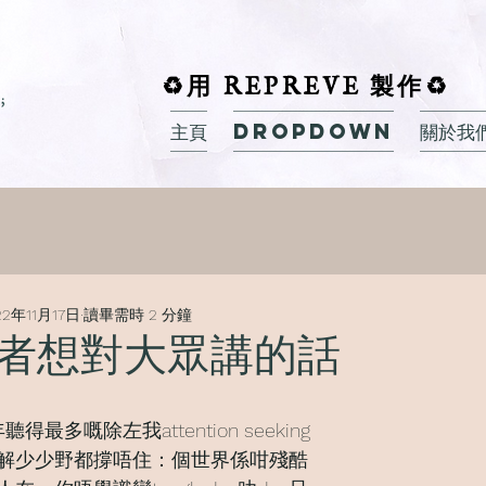
♻️用 REPREVE 製作♻️
主頁
Dropdown
關於我
22年11月17日
讀畢需時 2 分鐘
者想對大眾講的話
得最多嘅除左我attention seeking
解少少野都撐唔住：個世界係咁殘酷