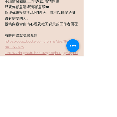
不論情緒困擾,工作/家庭/感情問題
只要你願意講,我都願意聽❤️
歡迎你來投稿/找我們聊天、都可以轉發給身
邊有需要的人。
投稿內容會由有心理及社工背景的工作者回覆
有咩想講就講啦💪🏻:
https://docs.google.com/forms/d/e/1FAIpQLS
fKruVx9Iwz-
HNEoW7btgmKft3hZhHiwgs7iqhHQQytXpjFC
Q/viewform
查看全部
最新文章