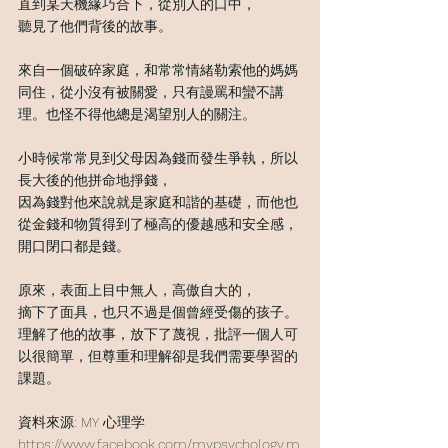
直到某天機緣巧合下，從別人的口中，
聽見了他們背後的故事。
來自一個破碎家庭，和常常情緒勒索他的媽媽
同住，從小沒有被關愛，只有謾罵和蠻不講
理。也怪不得他總是渴望別人的關注。
小時候常常見到父母因為錢而發生爭執，所以
長大後的他拼命地掙錢，
因為錢對他來說就是家庭和諧的基礎，而他也
從金錢和物質得到了極高的優越感和安全感，
開口閉口都是錢。
原來，表面上目中無人，高傲自大的，
摘下了面具，也只不過是個曾經受傷的孩子。
理解了他的故事，放下了蔑視，批評一個人可
以很簡單，但尊重和理解卻是我們需要學習的
課題。
資料來源: MY 心理学 
https://www.facebook.com/mypsychology.m