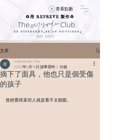
查看點數
♻️用 REPREVE 製作♻️
文章
outpsycder hey
2022年8月16日
讀畢需時 2 分鐘
摘下了面具，他也只是個受傷
的孩子
曾經覺得某些人就是看不太順眼。