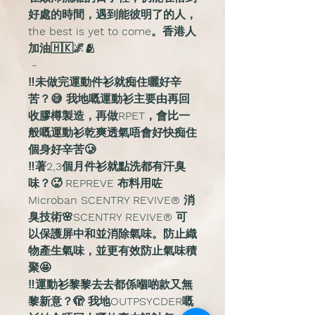
好處的時間，遇到能彼明了的人，
the best is yet to come。香港人
加油🇭🇰🌌🫂
-
‼️未做完運動件衫就痴住曬好辛
苦？😅 我地嘅運動衫主要由再回
收膠樽製造，再做RPET，會比一
般嘅運動衫乾爽透氣唔會好快痴住
個身好辛苦🥲
‼️著2,3個月件衫就點洗都有汗臭
味？🥵 REPREVE 布料用咗
Microban SCENTRY REVIVE®️ 消
臭技術🌸SCENTRY REVIVE®️ 可
以保護屏中和並消除氣味。防止織
物產生氣味，並更有效防止氣味積
聚🤩
‼️運動衫黎黎去去都係嗰啲款又無
黎新意？🫣 我地OUTPSYCDER嘅