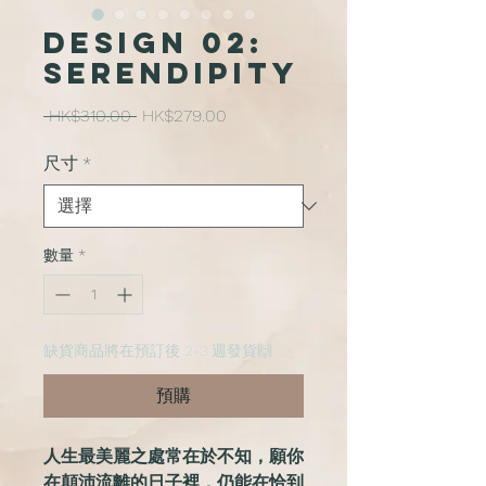
Design 02:
serendipity
一
促
 HK$310.00 
HK$279.00
般
銷
價
價
尺寸
*
格
格
數量
*
缺貨商品將在預訂後 2-3 週發貨🙌
預購
人生最美麗之處常在於不知，願你
在顛沛流離的日子裡，仍能在恰到