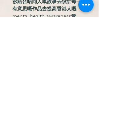
衫結合唔同人嘅故事去設計每一件
有意思嘅作品去提高香港人嘅
mental health awareness💚
♻️MADE WITH REPREVE♻️
@outpsycder 香港最環保最靚同
最有意思嘅運動衫💚
產品優勢
👉🏻織物組織設計- 物理性單向排
退換貨政策
汗 💦 可以做到無濕黏感✨瞬間吸
濕✨快速乾燥✨
凡於本網站購買之貨品，可於收貨
運輸信息
👉🏻Microban SCENTRY
日起計3日內申請更換（以物流簽
REVIVE® 消臭技術🌸 SCENTRY
收日期為準），並可於香港大學站
訂單滿 800元即可免運費🤩
REVIVE® 可以保護屏中和並消除
什麼是 REPREVE®？
親身換貨。
對於低於 800元的訂單, 支持順豐
氣味。防止織物產生氣味，並氣味
合資格的換貨條件如下：
速運貨到付款
Repreve® 是最有保證、可追蹤的
積聚😗
必須於收貨後3日內提出申請
會員積分計劃
再生纖維之一。是由100%回收消費